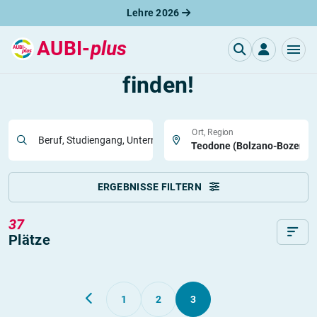
Lehre 2026
AUBI-
plus
Jetzt die
passende
Stelle
finden!
Ort, Region
Beruf, Studiengang, Unternehmen
ERGEBNISSE FILTERN
37
Plätze
1
2
3