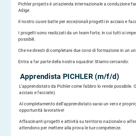
Pichler projects è un'azienda internazionale a conduzione fam
Adige.
Il nostro cuore batte per eccezionali progetti in acciaio e fac
I progetti sono realizzati da un team forte, in cui tutti si i
possibili.
Che ne diresti di completare due corsi di formazione in un u
Entra a far parte della nostra squadra! Stiamo cercando:
Apprendista PICHLER (m/f/d)
L’apprendistato da Pichler come fabbro lo rende possibile. Ott
acciaio e facciate).
Al completamento dell’apprendistato sarai un vero e proprio 
opportunità lavorative!
Affascinanti progetti e attività su territorio nazionale o all’e
attendono per mettere alla prova le tue competenze.