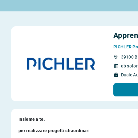
Rund um die Lehre
Rund um Berufe
Lehrstellen 2026
Gut bezahlte Berufe
Alle Städte von A-Z
Berufe im Tourismus
Lehrvertrag
Berufe in Südtirol
Apprend
Rechte und Pflichten
Berufe nach Themen
Alle Lehrberufe
PICHLER Pr
39100 B
ab sofo
Duale A
Lass dich finden
Berufs-Check starten
Insieme a te,
per realizzare progetti straordinari