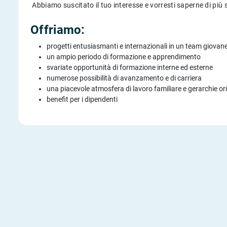
Abbiamo suscitato il tuo interesse e vorresti saperne di più
Offriamo:
progetti entusiasmanti e internazionali in un team giovan
un ampio periodo di formazione e apprendimento
svariate opportunità di formazione interne ed esterne
numerose possibilità di avanzamento e di carriera
una piacevole atmosfera di lavoro familiare e gerarchie or
benefit per i dipendenti