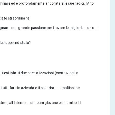
iliare ed è profondamente ancorata alle sue radici, l’Alto
ciate straordinarie.
mpegnano con grande passione per trovare le migliori soluzioni
nico apprendistato?
ieni infatti due specializzazioni (costruzioni in
tuttofare in azienda e ti si apriranno moltissime
stero, all’interno di un team giovane e dinamico, ti