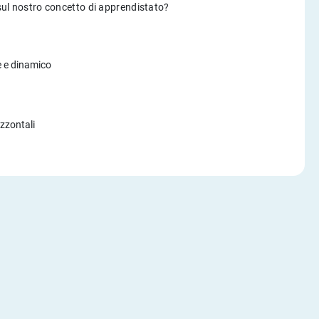
 sul nostro concetto di apprendistato?
e e dinamico
izzontali