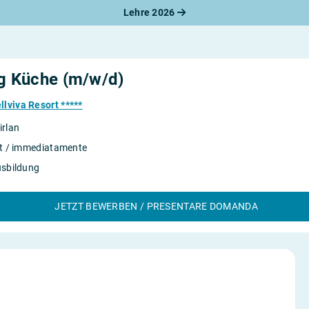
Lehre 2026
ng Küche (m/w/d)
lviva Resort *****
irlan
rt / immediatamente
usbildung
JETZT BEWERBEN / PRESENTARE DOMANDA