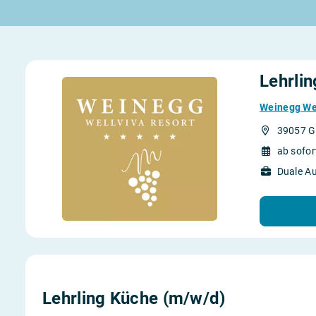
Rund um die Lehre
Rund um Berufe
Lehrstellen 2026
Gut bezahlte Berufe
Alle Städte von A-Z
Berufe im Tourismus
Lehrvertrag
Berufe in Südtirol
Lehrli
Rechte und Pflichten
Berufe nach Themen
Alle Lehrberufe
Weinegg Wel
39057 G
ab sofo
Duale A
Lass dich finden
Berufs-Check starten
Lehrling Küche (m/w/d)