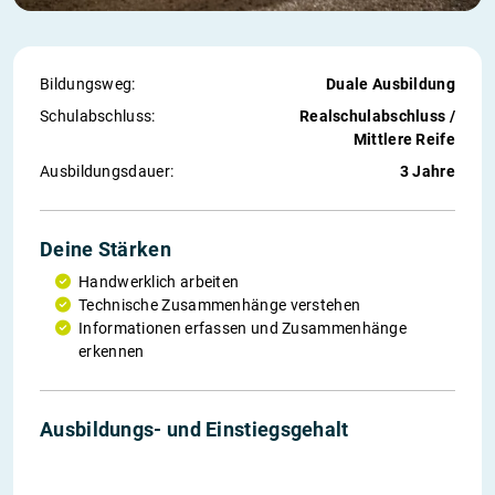
Bildungsweg:
Duale Ausbildung
Schul­abschluss:
Realschulabschluss /
Mittlere Reife
Ausbildungs­dauer:
3 Jahre
Deine Stärken
Handwerklich arbeiten
Technische Zusammenhänge verstehen
Informationen erfassen und Zusammenhänge
erkennen
1. Jahr
2. Jahr
3. Jahr
Einstieg
Ausbildungs- und Einstiegs­gehalt
775 €
890 €
995 €
2.604 €