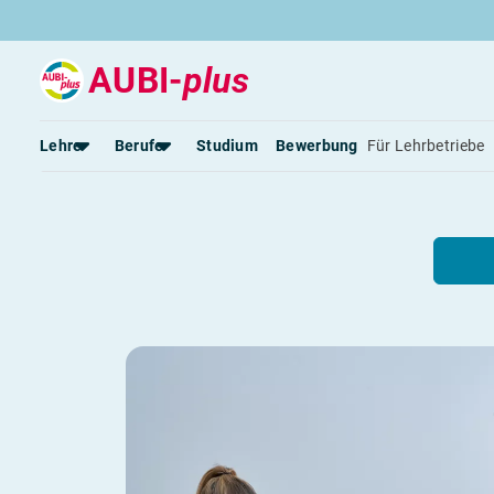
AUBI-
plus
Fitnesstrainer 
Lehre
Berufe
Studium
Bewerbung
Für Lehrbetriebe
Lehre & Beruf
Rund um die Lehre
Rund um Berufe
Lehrstellen 2026
Gut bezahlte Berufe
Alle Städte von A-Z
Berufe im Tourismus
Lehrvertrag
Berufe in Südtirol
Rechte und Pflichten
Berufe nach Themen
Alle Lehrberufe
Lass dich finden