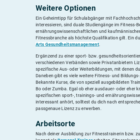
Weitere Optionen
Ein Geheimtipp für Schulabgänger mit Fachhochschulr
interessieren, sind duale Studiengänge im Fitness-B
ernährungswissenschaftlichen und kaufmännischen F
Fitnessbranche als höchste Qualifikation gilt. Ein d
Arts Gesundheitsmanagement
.
Ergänzend zu einer sport- bzw. gesundheitsorientie
verschiedenen Verbänden sowie Privatanbietern Lize
spezifische Aus- oder Weiterbildungen, mit denen d
Daneben gibt es viele weitere Fitness- und Bildungs
Bekannte Kurse, die von speziell ausgebildeten Train
Bo oder Zumba. Egal ob eher ausdauer- oder eher kraft
spezifischen sport-, trainings- und ernährungswiss
interessant anhört, solltest du dich nach entsprec
passgenaue Lizenz zu erwerben.
Arbeitsorte
Nach deiner Ausbildung zur Fitnesstrainerin bzw. zu