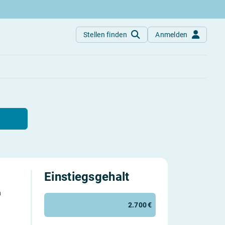
Stellen finden
Anmelden
Einstiegs­gehalt
h
2.700 €