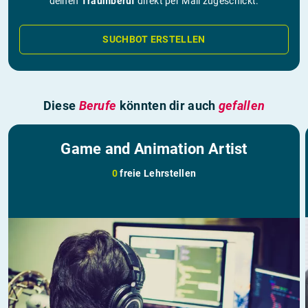
deinen
Traumberuf
direkt per Mail zugeschickt.
SUCHBOT ERSTELLEN
Diese
Berufe
könnten dir auch
gefallen
Game and Animation Artist
0
freie Lehrstellen