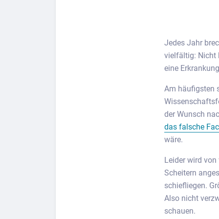
Jedes Jahr brec
vielfältig: Nic
eine Erkrankun
Berufs-Check starten
Lass dich finden
Am häufigsten s
Wissenschaftsfo
der Wunsch nach 
das falsche Fa
wäre.
Leider wird von
Scheitern anges
schiefliegen. G
Also nicht verz
schauen.