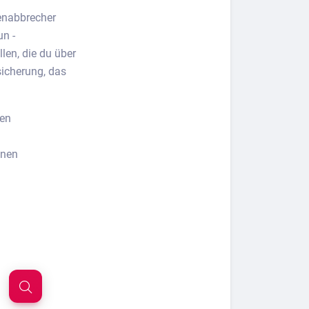
ienabbrecher
un -
len, die du über
sicherung, das
ren
inen