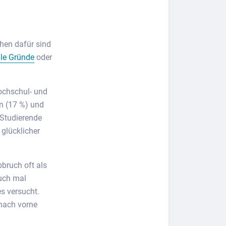
hen dafür sind
lle Gründe
oder
ochschul- und
n (17 %) und
 Studierende
glücklicher
bruch oft als
auch mal
s versucht.
 nach vorne