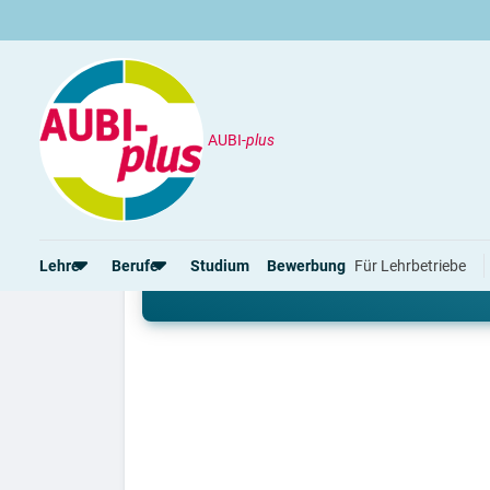
AUBI-
plus
Studium
Studienabbruch
Studienabbruch - und j
Lehre
Berufe
Studium
Bewerbung
Für Lehrbetriebe
Ein Studium ist nicht das Richtige für dich
Rund um die Lehre
Rund um Berufe
Lehrstellen 2026
Gut bezahlte Berufe
Alle Städte von A-Z
Berufe im Tourismus
Lehrvertrag
Berufe in Südtirol
Rechte und Pflichten
Berufe nach Themen
Alle Lehrberufe