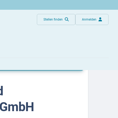
Stellen finden
Anmelden
d
k GmbH