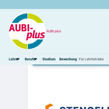
AUBI-
plus
Unternehmen / Azienda
Stengele Holz- un
Lehre bei Stengele Ho
Lehre
Berufe
Studium
Bewerbung
Für Lehrbetriebe
Rund um die Lehre
Rund um Berufe
Lehrstellen 2026
Gut bezahlte Berufe
Alle Städte von A-Z
Berufe im Tourismus
Lehrvertrag
Berufe in Südtirol
Rechte und Pflichten
Berufe nach Themen
Alle Lehrberufe