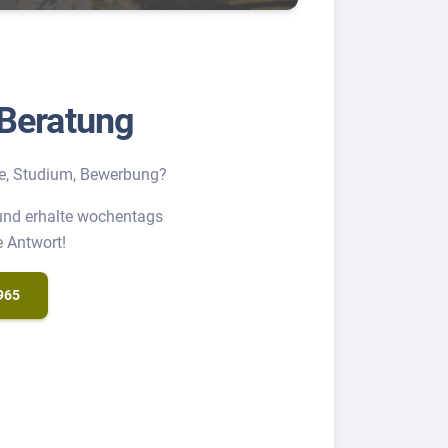
Beratung
e, Studium, Bewerbung?
 und erhalte wochentags
e Antwort!
965