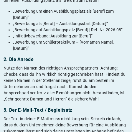
um einen Ausbildungsplatz als [Beruf] zum Datum"
„Bewerbung um einen Ausbildungsplatz als [Beruf] zum
[Datum]“
„Bewerbung als [Beruf] – Ausbildungsstart [Datum]“
„Bewerbung auf Ausbildungsplatz [Beruf] | Ref.-Nr. 2026-08“
„Initiativbewerbung: Ausbildung zur [Beruf]“
„Bewerbung um Schülerpraktikum – [Vornamen Name],
[Datum]“
2. Die Anrede
Nutze den Namen des richtigen Ansprechpartners. Achtung:
Checke, dass du ihn wirklich richtig geschrieben hast! Findest du
keinen Namen in der Stellenanzeige, rufst du am besten im
Unternehmen an und fragst nach. Kannst du den
Ansprechpartner trotz aller Bemühungen nicht herausfinden, ist
„Sehr geehrte Damen und Herren“ die sichere Wahl.
3. Der E-Mail-Text / Begleitsatz
Der Text in deiner E-Mail muss nicht lang sein. Schreib einfach,
dass du dem Unternehmen deine Bewerbung für eine Ausbildung
zukommen lässt und sich deine Unterlagen im Anhang befinden.