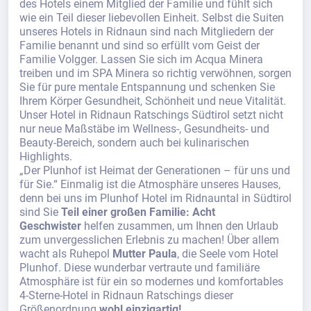
des Hotels einem Mitglied der Familie und fühlt sich
wie ein Teil dieser liebevollen Einheit. Selbst die Suiten
unseres Hotels in Ridnaun sind nach Mitgliedern der
Familie benannt und sind so erfüllt vom Geist der
Familie Volgger. Lassen Sie sich im Acqua Minera
treiben und im SPA Minera so richtig verwöhnen, sorgen
Sie für pure mentale Entspannung und schenken Sie
Ihrem Körper Gesundheit, Schönheit und neue Vitalität.
Unser Hotel in Ridnaun Ratschings Südtirol setzt nicht
nur neue Maßstäbe im Wellness-, Gesundheits- und
Beauty-Bereich, sondern auch bei kulinarischen
Highlights.
„Der Plunhof ist Heimat der Generationen – für uns und
für Sie.“ Einmalig ist die Atmosphäre unseres Hauses,
denn bei uns im Plunhof Hotel im Ridnauntal in Südtirol
sind Sie
Teil einer großen Familie: Acht
Geschwister
helfen zusammen, um Ihnen den Urlaub
zum unvergesslichen Erlebnis zu machen! Über allem
wacht als Ruhepol
Mutter Paula
, die Seele vom Hotel
Plunhof. Diese wunderbar vertraute und familiäre
Atmosphäre ist für ein so modernes und komfortables
4-Sterne-Hotel in Ridnaun Ratschings dieser
Größenordnung
wohl einzigartig!