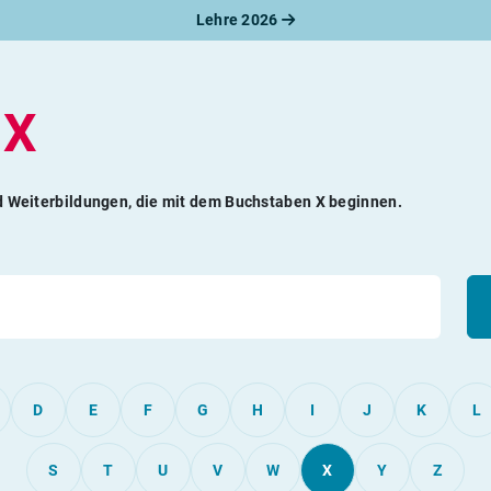
Lehre 2026
t
X
nd Weiterbildungen, die mit dem Buchstaben X beginnen.
D
E
F
G
H
I
J
K
L
S
T
U
V
W
X
Y
Z