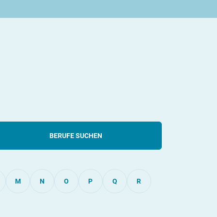
BERUFE SUCHEN
M
N
O
P
Q
R