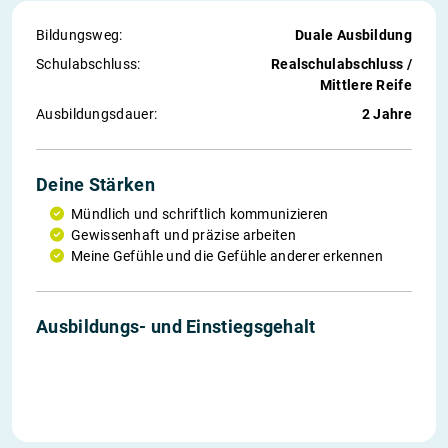
Bildungsweg:
Duale Ausbildung
Schul­abschluss:
Realschulabschluss /
Mittlere Reife
Ausbildungs­dauer:
2 Jahre
Deine Stärken
Mündlich und schriftlich kommunizieren
Gewissenhaft und präzise arbeiten
Meine Gefühle und die Gefühle anderer erkennen
1. Jahr
2. Jahr
Einstieg
Ausbildungs- und Einstiegs­gehalt
1.120 €
1.260 €
2.490 €