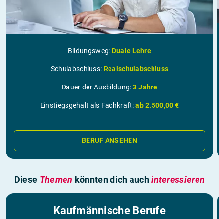
Bildungsweg:
Duale Lehre
Schulabschluss:
Realschulabschluss
Dauer der Ausbildung:
3 Jahre
Einstiegsgehalt als Fachkraft:
ab 2.500,00 €
BERUF ANSEHEN
Diese
Themen
könnten dich auch
interessieren
Kaufmännische Berufe