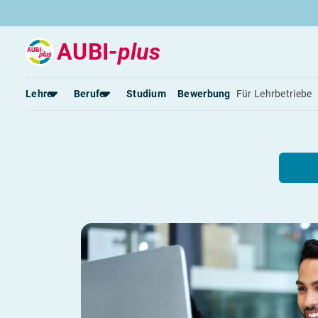
AUBI-
plus
Kaufmann / Ka
Lehre
Berufe
Studium
Bewerbung
Für Lehrbetriebe
Lehre & Beruf
Rund um die Lehre
Rund um Berufe
Lehrstellen 2026
Gut bezahlte Berufe
Alle Städte von A-Z
Berufe im Tourismus
Lehrvertrag
Berufe in Südtirol
Rechte und Pflichten
Berufe nach Themen
Alle Lehrberufe
Lass dich finden