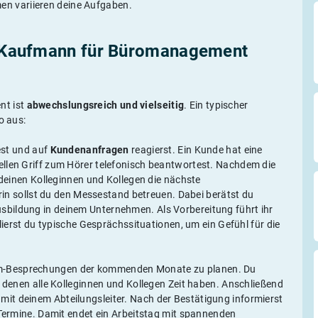
n variieren deine Aufgaben.
ls Kaufmann für Büromanagement
nt ist
abwechslungsreich und vielseitig
. Ein typischer
o aus:
iest und auf
Kundenanfragen
reagierst. Ein Kunde hat eine
ellen Griff zum Hörer telefonisch beantwortest. Nachdem die
t deinen Kolleginnen und Kollegen die nächste
in sollst du den Messestand betreuen. Dabei berätst du
bildung in deinem Unternehmen. Als Vorbereitung führt ihr
ierst du typische Gesprächssituationen, um ein Gefühl für die
m-Besprechungen der kommenden Monate zu planen. Du
n denen alle Kolleginnen und Kollegen Zeit haben. Anschließend
mit deinem Abteilungsleiter. Nach der Bestätigung informierst
 Termine. Damit endet ein Arbeitstag mit spannenden