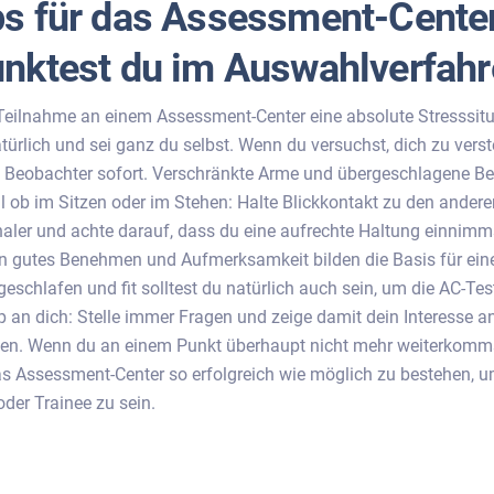
ps für das Assessment-Center
nktest du im Auswahl­verfah
eilnahme an einem Assessment-Center eine absolute Stresssitua
türlich und sei ganz du selbst. Wenn du versuchst, dich zu verst
 Beobachter sofort. Verschränkte Arme und übergeschlagene Be
 ob im Sitzen oder im Stehen: Halte Blickkontakt zu den ander
ler und achte darauf, dass du eine aufrechte Haltung einnimm
n gutes Benehmen und Aufmerksamkeit bilden die Basis für eine
eschlafen und fit solltest du natürlich auch sein, um die AC-Tes
p an dich: Stelle immer Fragen und zeige damit dein Interesse an
n. Wenn du an einem Punkt überhaupt nicht mehr weiterkommst
as Assessment-Center so erfolgreich wie möglich zu bestehen, 
der Trainee zu sein.