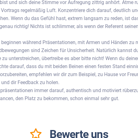
bist und sich deine Stimme vor Aufregung zittrig anhört. Atme r
Vortrags regelmäßig Luft. Konzentriere dich darauf, deutlich un
chen. Wenn du das Gefühl hast, extrem langsam zu reden, ist d
genau richtig! Nichts ist schlimmer, als wenn der Referent seine
r beginnen während Präsentationen, mit Armen und Händen zu r
bewegungen sind Zeichen für Unsicherheit. Natürlich kannst du 
zu unterstreichen, übertreibe es aber bitte nicht! Wenn du deine
achte darauf, dass du mit beiden Beinen einen festen Stand ein
vorzubereiten, empfehlen wir dir zum Beispiel, zu Hause vor Fre
 und dir Feedback zu holen.
tpräsentationen immer darauf, authentisch und motiviert rübe
ancen, den Platz zu bekommen, schon einmal sehr gut.
Bewerte uns