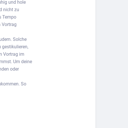
uhig und hole
d nicht zu
as Tempo
n Vortrag
udern. Solche
gestikulieren,
n Vortrag im
nimmst. Um deine
unden oder
rzukommen. So