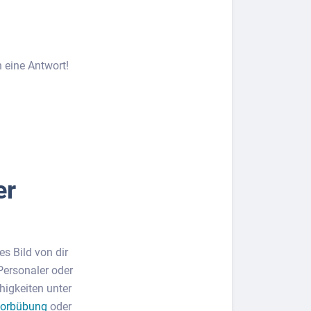
 eine Antwort!
er
s Bild von dir
Personaler oder
higkeiten unter
korbübung
oder