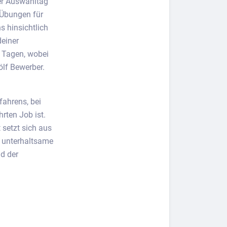
Der Auswahltag
 Übungen für
s hinsichtlich
deiner
i Tagen, wobei
ölf Bewerber.
fahrens, bei
rten Job ist.
 setzt sich aus
e unterhaltsame
d der