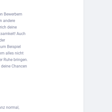
en Bewerbern
in andere
rich deine
ksamkeit! Auch
der
zum Beispiel
m alles nicht
er Ruhe bringen.
f deine Chancen
anz normal,