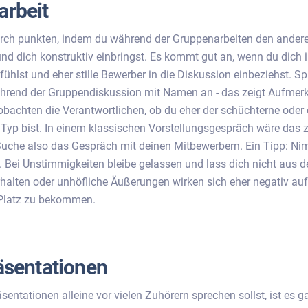
arbeit
rch punkten, indem du während der Gruppenarbeiten den ander
nd dich konstruktiv einbringst. Es kommt gut an, wenn du dich 
ühlst und eher stille Bewerber in die Diskussion einbeziehst. Sp
hrend der Gruppendiskussion mit Namen an - das zeigt Aufmer
obachten die Verantwortlichen, ob du eher der schüchterne oder 
yp bist. In einem klassischen Vorstellungsgespräch wäre das 
Suche also das Gespräch mit deinen Mitbewerbern. Ein Tipp: Nim
h. Bei Unstimmigkeiten bleibe gelassen und lass dich nicht aus d
halten oder unhöfliche Äußerungen wirken sich eher negativ au
 Platz zu bekommen.
äsentationen
entationen alleine vor vielen Zuhörern sprechen sollst, ist es g