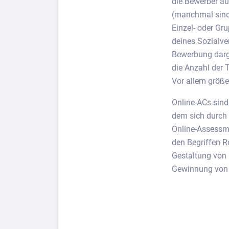
die Bewerber au
(manchmal sind
Einzel- oder Gr
deines Sozialve
Bewerbung darge
die Anzahl der T
Vor allem größ
Online-ACs sind
dem sich durch O
Online-Assessme
den Begriffen R
Gestaltung von
Gewinnung von 