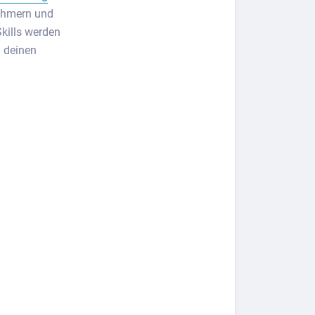
nehmern und
kills werden
d deinen