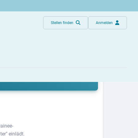
Stellen finden
Anmelden
en
ainee-
r" einlädt.