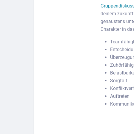
Gruppendiskuss
deinem zukünfti
genaustens unte
Charakter in da
Teamfähigk
Entscheid
Überzeugun
Zuhörfähig
Belastbarke
Sorgfalt
Konfliktver
Auftreten
Kommunika