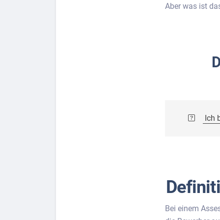
Aber was ist da
D
Berufs-Check starten
Lass dich finden
Ich 
Defini
Bei einem Asses