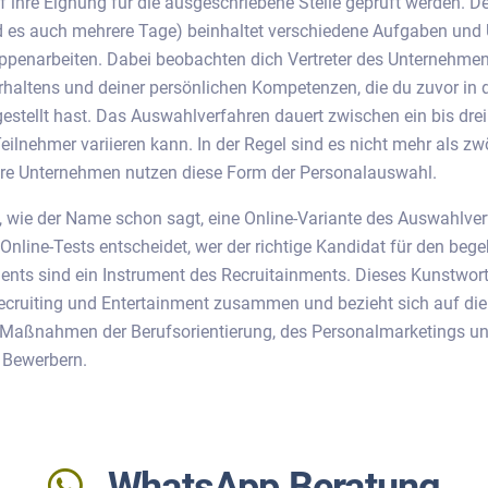
f ihre Eignung für die ausgeschriebene Stelle geprüft werden. 
 es auch mehrere Tage) beinhaltet verschiedene Aufgaben und
uppenarbeiten. Dabei beobachten dich Vertreter des Unternehmen
rhaltens und deiner persönlichen Kompetenzen, die du zuvor in 
stellt hast. Das Auswahlverfahren dauert zwischen ein bis dre
eilnehmer variieren kann. In der Regel sind es nicht mehr als zw
ere Unternehmen nutzen diese Form der Personalauswahl.
, wie der Name schon sagt, eine Online-Variante des Auswahlver
nline-Tests entscheidet, wer der richtige Kandidat für den begeh
nts sind ein Instrument des Recruitainments. Dieses Kunstwort
ecruiting und Entertainment zusammen und bezieht sich auf di
 Maßnahmen der Berufsorientierung, des Personalmarketings un
Bewerbern.
WhatsApp Beratung