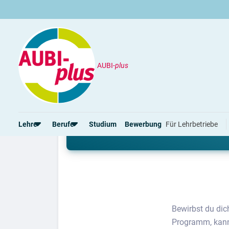
AUBI-
plus
Bewerbung
Assessment-Center
Assessment-Center: All
Lehre
Berufe
Studium
Bewerbung
Für Lehrbetriebe
Noch nie bei einem AC teilgenommen? Wir 
Rund um die Lehre
Rund um Berufe
Lehrstellen 2026
Gut bezahlte Berufe
Alle Städte von A-Z
Berufe im Tourismus
Lehrvertrag
Berufe in Südtirol
Bewirbst du dic
Rechte und Pflichten
Berufe nach Themen
Alle Lehrberufe
Programm, kann 