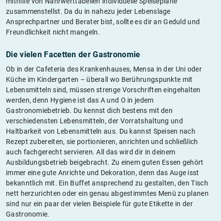
mithilfe von Nährwerttabellen individuelle Speisepläne
zusammenstellst. Da du in nahezu jeder Lebenslage
Ansprechpartner und Berater bist, sollte es dir an Geduld und
Freundlichkeit nicht mangeln.
Die vielen Facetten der Gastronomie
Ob in der Cafeteria des Krankenhauses, Mensa in der Uni oder
Küche im Kindergarten – überall wo Berührungspunkte mit
Lebensmitteln sind, müssen strenge Vorschriften eingehalten
werden, denn Hygiene ist das A und O in jedem
Gastronomiebetrieb. Du kennst dich bestens mit den
verschiedensten Lebensmitteln, der Vorratshaltung und
Haltbarkeit von Lebensmitteln aus. Du kannst Speisen nach
Rezept zubereiten, sie portionieren, anrichten und schließlich
auch fachgerecht servieren. All das wird dir in deinem
Ausbildungsbetrieb beigebracht. Zu einem guten Essen gehört
immer eine gute Anrichte und Dekoration, denn das Auge isst
bekanntlich mit. Ein Buffet ansprechend zu gestalten, den Tisch
nett herzurichten oder ein genau abgestimmtes Menü zu planen
sind nur ein paar der vielen Beispiele für gute Etikette in der
Gastronomie.