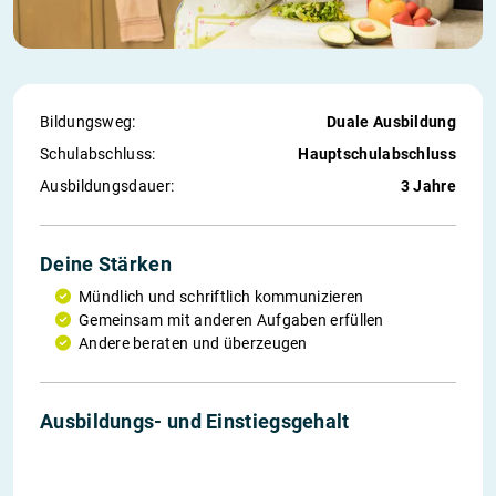
Bildungsweg:
Duale Ausbildung
Schul­abschluss:
Hauptschulabschluss
Ausbildungs­dauer:
3 Jahre
Deine Stärken
Mündlich und schriftlich kommunizieren
Gemeinsam mit anderen Aufgaben erfüllen
Andere beraten und überzeugen
1. Jahr
2. Jahr
3. Jahr
Einstieg
Ausbildungs- und Einstiegs­gehalt
1.200 €
1.300 €
1.400 €
2.533 €