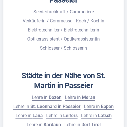
Passeier
Servierfachkraft / Cammeriere
Verkäuferin / Commessa
Koch / Köchin
Elektrotechniker / Elektrotechnikerin
Optikerassistent / Optikerassistentin
Schlosser / Schlosserin
Städte in der Nähe von St.
Martin in Passeier
Lehre in
Bozen
Lehre in
Meran
Lehre in
St. Leonhard in Passeier
Lehre in
Eppan
Lehre in
Lana
Lehre in
Leifers
Lehre in
Latsch
Lehre in
Kardaun
Lehre in
Dorf Tirol